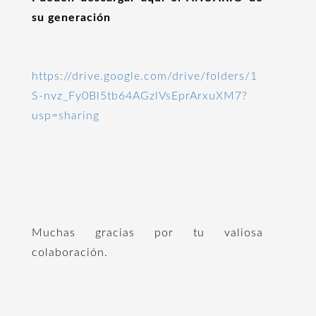
su generación
https://drive.google.com/drive/folders/1
S-nvz_Fy0Bl5tb64AGzlVsEprArxuXM7?
usp=sharing
Muchas gracias por tu valiosa
colaboración.