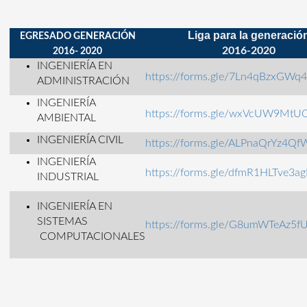
Liga para la generació
EGRESADO GENERACIÓN
2016-2020
2016- 2020
INGENIERÍA EN
https://forms.gle/7Ln4qBzxGWq
ADMINISTRACIÓN
INGENIERÍA
https://forms.gle/wxVcUW9Mt
AMBIENTAL
INGENIERÍA CIVIL
https://forms.gle/ALPnaQrYz4Q
INGENIERÍA
https://forms.gle/dfmR1HLTve3a
INDUSTRIAL
INGENIERÍA EN
SISTEMAS
https://forms.gle/G8umWTeAz5f
COMPUTACIONALES