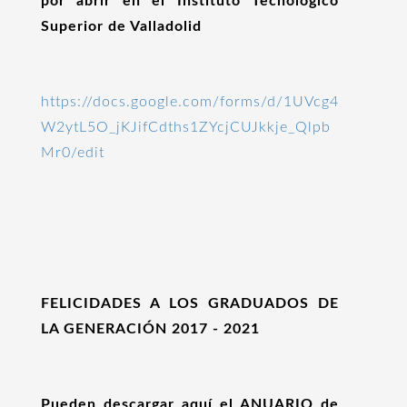
por abrir en el Instituto Tecnológico
Superior de Valladolid
https://docs.google.com/forms/d/1UVcg4
W2ytL5O_jKJifCdths1ZYcjCUJkkje_Qlpb
Mr0/edit
FELICIDADES A LOS GRADUADOS DE
LA GENERACIÓN 2017 - 2021
Pueden descargar aquí el ANUARIO de