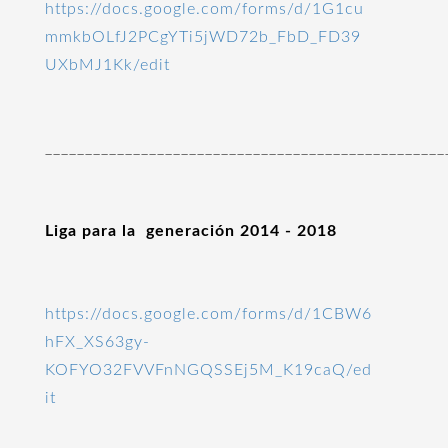
https://docs.google.com/forms/d/1G1cu
mmkbOLfJ2PCgYTi5jWD72b_FbD_FD39
UXbMJ1Kk/edit
__________________________________________________
Liga para la generación 2014 - 2018
https://docs.google.com/forms/d/1CBW6
hFX_XS63gy-
KOFYO32FVVFnNGQSSEj5M_K19caQ/ed
it