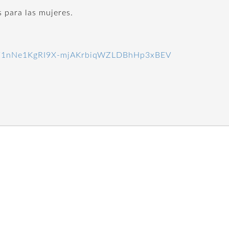
s para las mujeres.
ders/1nNe1KgRI9X-mjAKrbiqWZLDBhHp3xBEV