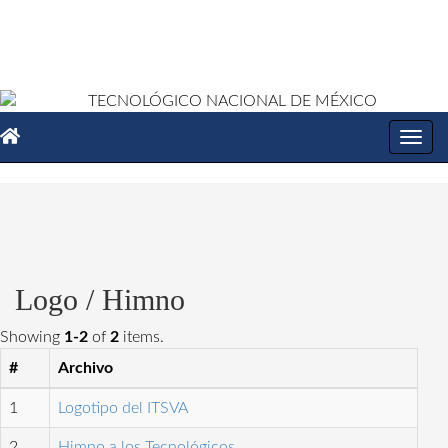
Toggl
navig
Logo / Himno
Showing
1-2
of
2
items.
#
Archivo
1
Logotipo del ITSVA
2
Himno a los Tecnológicos