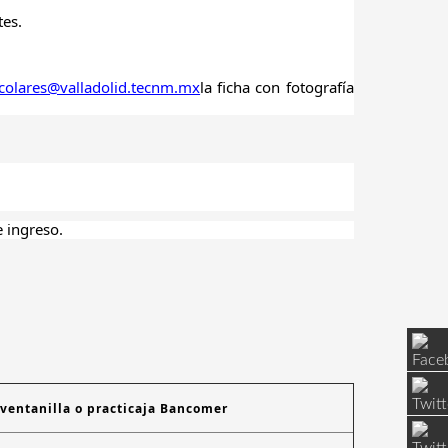
tes.
scolares@valladolid.tecnm.mx
la ficha con fotografía
 ingreso.
ventanilla o practicaja Bancomer