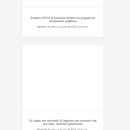
Fortalece ITSVA la formación docente con programa de
actualización académica
Valladolid, Yucatán a 3 de julio de 2026. Con el objetivo de fortalecer la calidad educativa y consolidar el desarrollo profesional de su planta docente, el ITSVA llevó a cabo el programa de clausura de los cursos de actualización docente, realizados del 29 de junio...
Un legado que trasciende: El Ingeniero que construyó más
que obras, construyó generaciones
Valladolid, Yucatán a 1 de julio de 2026. En el marco del Día del Ingeniero, hoy no solo celebramos una profesión, celebramos historias que han dejado huella profunda en nuestra ciudad. Historias que viven en cada calle, en cada edificio… y en cada alumno que...