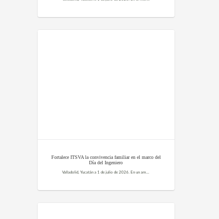
Fortalece ITSVA la convivencia familiar en el marco del
Día del Ingeniero
Valladolid, Yucatán a 1 de julio de 2026. En un ambiente de alegría, identidad y convivencia, el ITSVA llevó a cabo un convivio en la cafetería de la institución, en el marco de la conmemoración del Día del Ingeniero y la celebración del triunfo de...