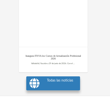
Inaugura ITSVA los Cursos de Actualización Profesional
2026
Valladolid, Yucatán a 29 de junio de 2026. Con el propósito de fortalecer las competencias del personal académico y promover una educación de calidad, el ITSVA llevó a cabo la inauguración de los Cursos de Actualización Profesional 2026, en el auditorio de la institución. Durante...
Todas las noticias