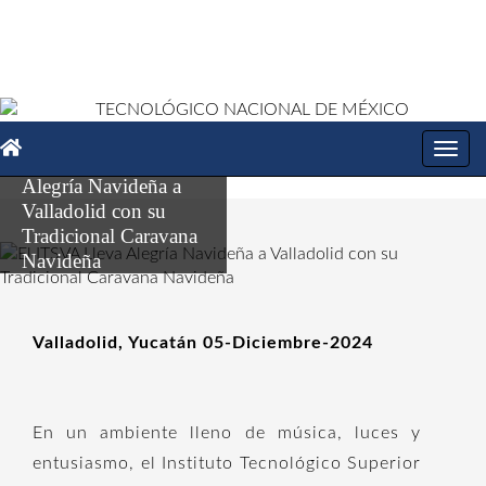
Toggl
El ITSVA Lleva
navig
Alegría Navideña a
Valladolid con su
Tradicional Caravana
Navideña
Valladolid, Yucatán 05-Diciembre-2024
En un ambiente lleno de música, luces y
entusiasmo, el Instituto Tecnológico Superior