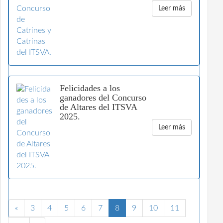
Leer más
Felicidades a los
ganadores del Concurso
de Altares del ITSVA
2025.
Leer más
«
3
4
5
6
7
8
9
10
11