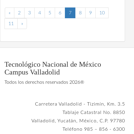
«
2
3
4
5
6
7
8
9
10
11
»
Tecnológico Nacional de México
Campus Valladolid
Todos los derechos reservados 2026®
Carretera Valladolid - Tizimín, Km. 3.5
Tablaje Catastral No. 8850
Valladolid, Yucatán, México, C.P. 97780
Teléfono 985 – 856 - 6300